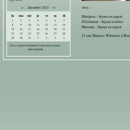
Avec :
<<
>>
décembre 2025
lu
ma
me
je
ve
sa
di
Mariposa : bijoux en argent
1
2
3
4
5
6
7
(Fil)Amant : bijoux textiles
8
9
10
11
12
13
14
Maioune : bijoux en argent
15
16
17
18
19
20
21
22
23
24
25
26
27
28
13, rue Maurice Wilmotte à Bru
29
30
31
1
2
3
4
Il n'y a aucun évènement à venir pour ce mois
dans l'agenda