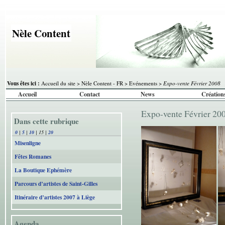
Nèle Content
Vous êtes ici :
Accueil du site
>
Nèle Content - FR
>
Evénements
>
Expo-vente Février 2008
Accueil
Contact
News
Création
Expo-vente Février 20
Dans cette rubrique
0
|
5
|
10
|
15
|
20
Misenligne
Fêtes Romanes
La Boutique Ephémère
Parcours d’artistes de Saint-Gilles
Itinéraire d’artistes 2007 à Liège
Agenda