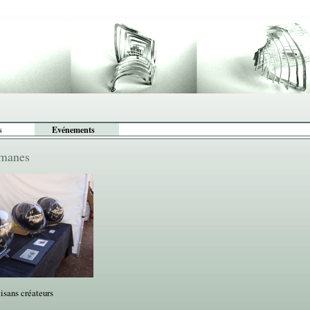
s
Evénements
omanes
isans créateurs