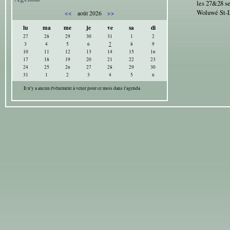
les 27&28 s
Woluwé St-
<<
>>
août 2026
lu
ma
me
je
ve
sa
di
27
28
29
30
31
1
2
3
4
5
6
7
8
9
10
11
12
13
14
15
16
17
18
19
20
21
22
23
24
25
26
27
28
29
30
31
1
2
3
4
5
6
Il n'y a aucun évènement à venir pour ce mois dans l'agenda