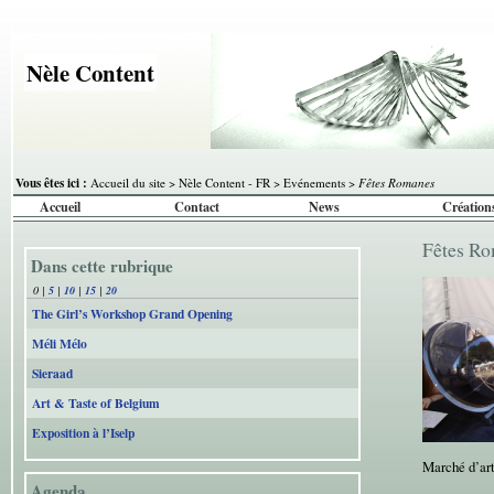
Nèle Content
Vous êtes ici :
Accueil du site
>
Nèle Content - FR
>
Evénements
>
Fêtes Romanes
Accueil
Contact
News
Création
Fêtes R
Dans cette rubrique
0
|
5
|
10
|
15
|
20
The Girl’s Workshop Grand Opening
Méli Mélo
Sieraad
Art & Taste of Belgium
Exposition à l’Iselp
Marché d’art
Agenda