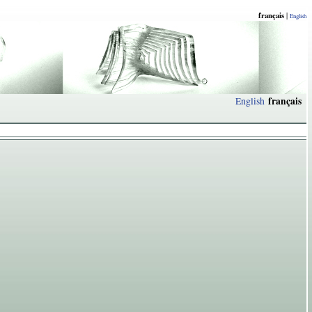
français
|
English
français
English