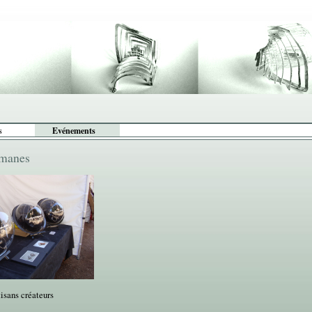
s
Evénements
omanes
isans créateurs