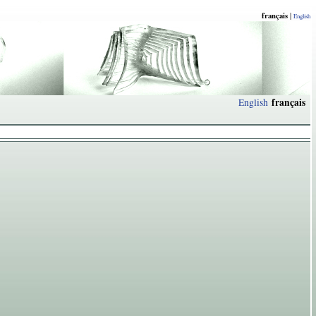
français
|
English
français
English