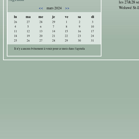
les 27&28 s
Woluwé St-
<<
>>
mars 2024
lu
ma
me
je
ve
sa
di
26
27
28
29
1
2
3
4
5
6
7
8
9
10
11
12
13
14
15
16
17
18
19
20
21
22
23
24
25
26
27
28
29
30
31
Il n'y a aucun évènement à venir pour ce mois dans l'agenda