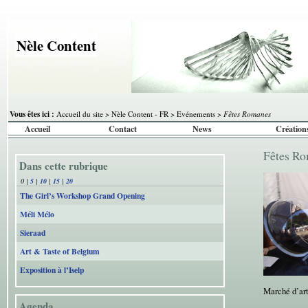
Nèle Content
Vous êtes ici :
Accueil du site
>
Nèle Content - FR
>
Evénements
>
Fêtes Romanes
Accueil
Contact
News
Création
Fêtes R
Dans cette rubrique
0
|
5
|
10
|
15
|
20
The Girl’s Workshop Grand Opening
Méli Mélo
Sieraad
Art & Taste of Belgium
Exposition à l’Iselp
Marché d’art
Agenda