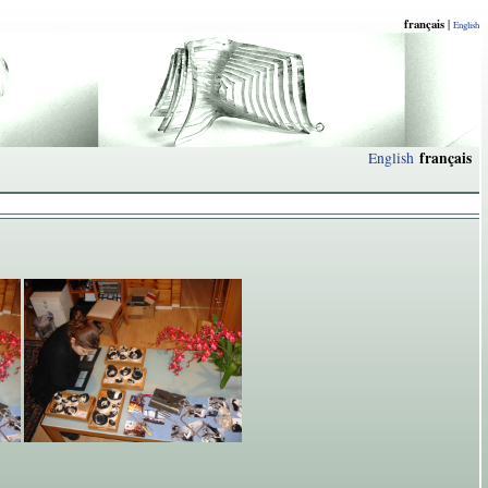
français
|
English
français
English