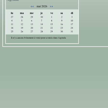
<<
>>
mai 2026
lu
ma
me
je
ve
sa
di
27
28
29
30
1
2
3
4
5
6
7
8
9
10
11
12
13
14
15
16
17
18
19
20
21
22
23
24
25
26
27
28
29
30
31
Il n'y a aucun évènement à venir pour ce mois dans l'agenda