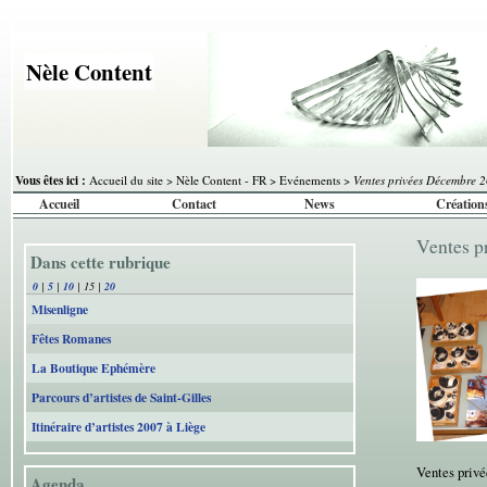
Nèle Content
Vous êtes ici :
Accueil du site
>
Nèle Content - FR
>
Evénements
>
Ventes privées Décembre 
Accueil
Contact
News
Création
Ventes 
Dans cette rubrique
0
|
5
|
10
|
15
|
20
Misenligne
Fêtes Romanes
La Boutique Ephémère
Parcours d’artistes de Saint-Gilles
Itinéraire d’artistes 2007 à Liège
Ventes privé
Agenda