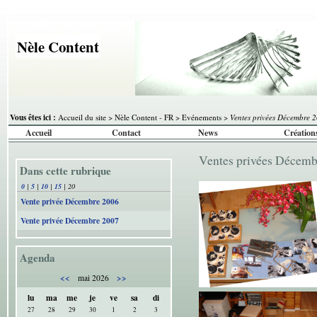
Nèle Content
Vous êtes ici :
Accueil du site
>
Nèle Content - FR
>
Evénements
>
Ventes privées Décembre 
Accueil
Contact
News
Création
Ventes privées Décem
Dans cette rubrique
0
|
5
|
10
|
15
|
20
Vente privée Décembre 2006
Vente privée Décembre 2007
Agenda
<<
>>
mai 2026
lu
ma
me
je
ve
sa
di
27
28
29
30
1
2
3