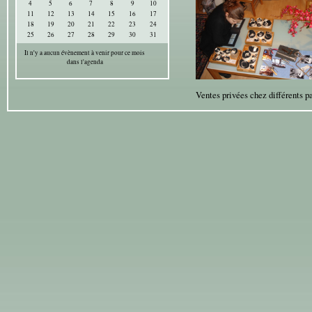
4
5
6
7
8
9
10
11
12
13
14
15
16
17
18
19
20
21
22
23
24
25
26
27
28
29
30
31
Il n'y a aucun évènement à venir pour ce mois
dans l'agenda
Ventes privées chez différents p