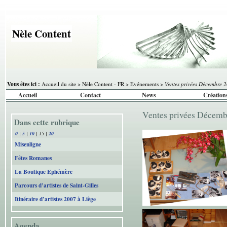
Nèle Content
Vous êtes ici :
Accueil du site
>
Nèle Content - FR
>
Evénements
>
Ventes privées Décembre 
Accueil
Contact
News
Création
Ventes privées Décem
Dans cette rubrique
0
|
5
|
10
|
15
|
20
Misenligne
Fêtes Romanes
La Boutique Ephémère
Parcours d’artistes de Saint-Gilles
Itinéraire d’artistes 2007 à Liège
Agenda