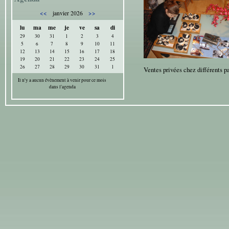
<<
>>
janvier 2026
lu
ma
me
je
ve
sa
di
29
30
31
1
2
3
4
5
6
7
8
9
10
11
12
13
14
15
16
17
18
19
20
21
22
23
24
25
26
27
28
29
30
31
1
Ventes privées chez différents p
Il n'y a aucun évènement à venir pour ce mois
dans l'agenda