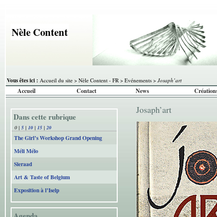
Nèle Content
Vous êtes ici :
Accueil du site
>
Nèle Content - FR
>
Evénements
>
Josaph’art
Accueil
Contact
News
Création
Josaph’art
Dans cette rubrique
0
|
5
|
10
|
15
|
20
The Girl’s Workshop Grand Opening
Méli Mélo
Sieraad
Art & Taste of Belgium
Exposition à l’Iselp
Agenda