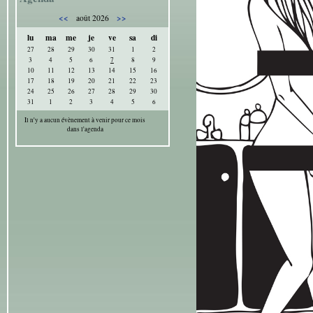
<<
>>
août 2026
lu
ma
me
je
ve
sa
di
27
28
29
30
31
1
2
3
4
5
6
7
8
9
10
11
12
13
14
15
16
17
18
19
20
21
22
23
24
25
26
27
28
29
30
31
1
2
3
4
5
6
Il n'y a aucun évènement à venir pour ce mois
dans l'agenda