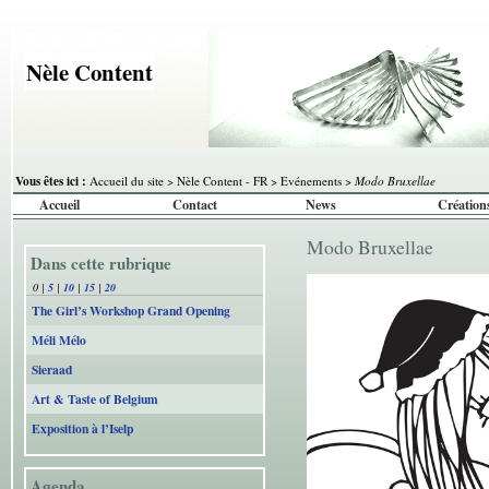
Nèle Content
Vous êtes ici :
Accueil du site
>
Nèle Content - FR
>
Evénements
>
Modo Bruxellae
Accueil
Contact
News
Création
Modo Bruxellae
Dans cette rubrique
0
|
5
|
10
|
15
|
20
The Girl’s Workshop Grand Opening
Méli Mélo
Sieraad
Art & Taste of Belgium
Exposition à l’Iselp
Agenda