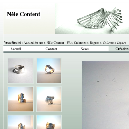
Nèle Content
Vous êtes ici :
Accueil du site
>
Nèle Content - FR
>
Créations
>
Bagues
>
Collection Lignes
Accueil
Contact
News
Création