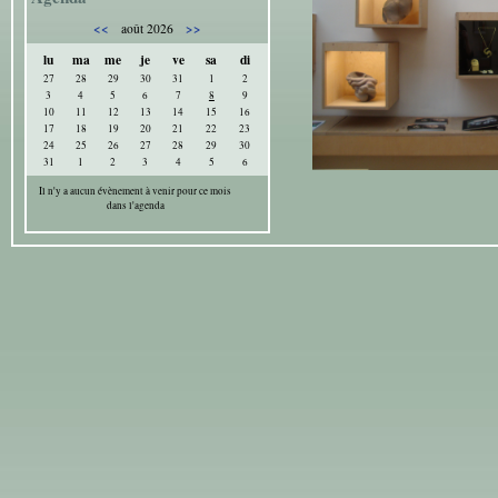
<<
>>
août 2026
lu
ma
me
je
ve
sa
di
27
28
29
30
31
1
2
3
4
5
6
7
8
9
10
11
12
13
14
15
16
17
18
19
20
21
22
23
24
25
26
27
28
29
30
31
1
2
3
4
5
6
Il n'y a aucun évènement à venir pour ce mois
dans l'agenda