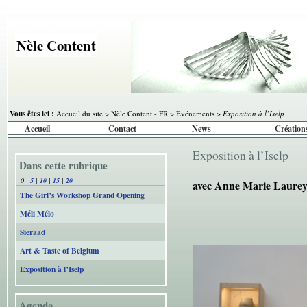
Nèle Content
Vous êtes ici :
Accueil du site
>
Nèle Content - FR
>
Evénements
>
Exposition à l’Iselp
Accueil
Contact
News
Création
Exposition à l’Iselp
Dans cette rubrique
0
|
5
|
10
|
15
|
20
avec Anne Marie Laurey
The Girl’s Workshop Grand Opening
Méli Mélo
Sieraad
Art & Taste of Belgium
Exposition à l’Iselp
Agenda