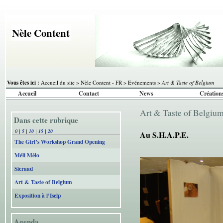
Nèle Content
Vous êtes ici :
Accueil du site
>
Nèle Content - FR
>
Evénements
>
Art & Taste of Belgium
Accueil
Contact
News
Création
Art & Taste of Belgiu
Dans cette rubrique
0
|
5
|
10
|
15
|
20
Au S.H.A.P.E.
The Girl’s Workshop Grand Opening
Méli Mélo
Sieraad
Art & Taste of Belgium
Exposition à l’Iselp
Agenda