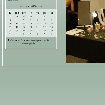
<<
>>
août 2026
lu
ma
me
je
ve
sa
di
27
28
29
30
31
1
2
3
4
5
6
7
8
9
10
11
12
13
14
15
16
17
18
19
20
21
22
23
24
25
26
27
28
29
30
31
1
2
3
4
5
6
Il n'y a aucun évènement à venir pour ce mois
dans l'agenda