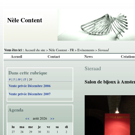
Nèle Content
Vous êtes ici :
Accueil du site
>
Nèle Content - FR
>
Evénements
>
Sieraad
Accueil
Contact
News
Création
Sieraad
Dans cette rubrique
0
|
5
|
10
|
15
|
20
Salon de bijoux à Amst
Vente privée Décembre 2006
Vente privée Décembre 2007
Agenda
<<
>>
août 2026
lu
ma
me
je
ve
sa
di
27
28
29
30
31
1
2