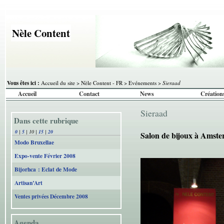
Nèle Content
Vous êtes ici :
Accueil du site
>
Nèle Content - FR
>
Evénements
>
Sieraad
Accueil
Contact
News
Création
Sieraad
Dans cette rubrique
0
|
5
|
10
|
15
|
20
Salon de bijoux à Amst
Modo Bruxellae
Expo-vente Février 2008
Bijorhca : Eclat de Mode
Artisan’Art
Ventes privées Décembre 2008
Agenda