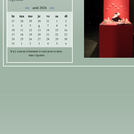
<<
>>
août 2026
lu
ma
me
je
ve
sa
di
27
28
29
30
31
1
2
3
4
5
6
7
8
9
10
11
12
13
14
15
16
17
18
19
20
21
22
23
24
25
26
27
28
29
30
31
1
2
3
4
5
6
Il n'y a aucun évènement à venir pour ce mois
dans l'agenda